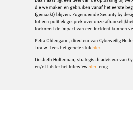
Daarnaast ligt een deel van de oplossing bij wet
die we maken en gebruiken vanaf het eerste begi
(gemaakt) blijven. Zogenoemde Security by desig
tot een politiek gesprek over onze afhankelijkh
toekomst de impact van een incident kunnen ve
Petra Oldengarm, directeur van Cyberveilig Ned
Trouw. Lees het gehele stuk
hier
.
Liesbeth Holterman, strategisch adviseur van Cyb
en/of luister het interview
hier
terug.