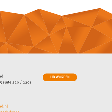
nd
LID WORDEN
ng suite 220 / 2201
nd.nl