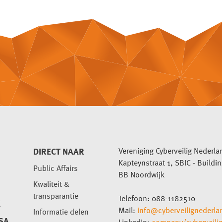
DIRECT NAAR
Vereniging Cyberveilig Nederla
Kapteynstraat 1, SBIC - Buildi
Public Affairs
BB Noordwijk
Kwaliteit &
transparantie
Telefoon: 088-1182510
K
Mail:
info@cyberveilignederla
Informatie delen
SA