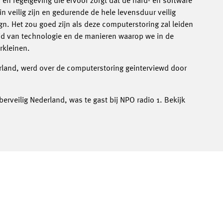
- en regelgeving die ervoor zorgt dat de hard- en software
n veilig zijn en gedurende de hele levensduur veilig
n. Het zou goed zijn als deze computerstoring zal leiden
eid van technologie en de manieren waarop we in de
rkleinen.
erland, werd over de computerstoring geinterviewd door
erveilig Nederland, was te gast bij NPO radio 1. Bekijk