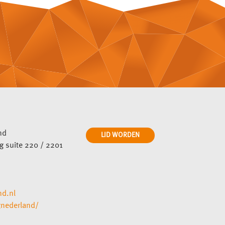
nd
LID WORDEN
ng suite 220 / 2201
nd.nl
gnederland/