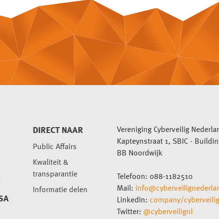
DIRECT NAAR
Vereniging Cyberveilig Nederla
Kapteynstraat 1, SBIC - Buildi
Public Affairs
BB Noordwijk
Kwaliteit &
transparantie
Telefoon: 088-1182510
K
Mail:
info@cyberveilignederla
Informatie delen
SA
LinkedIn:
company/cyberveili
Twitter:
@cyberveilignl