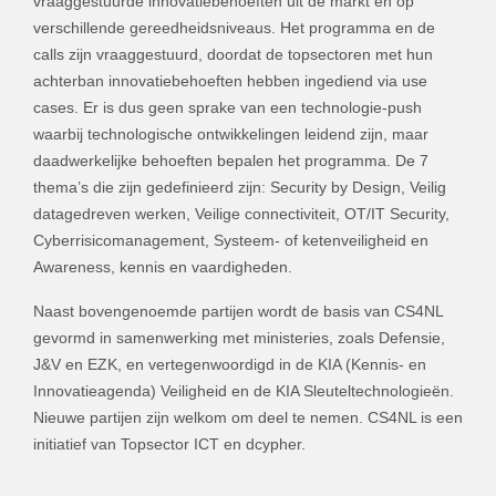
vraaggestuurde innovatiebehoeften uit de markt en op
verschillende gereedheidsniveaus. Het programma en de
calls zijn vraaggestuurd, doordat de topsectoren met hun
achterban innovatiebehoeften hebben ingediend via use
cases. Er is dus geen sprake van een technologie-push
waarbij technologische ontwikkelingen leidend zijn, maar
daadwerkelijke behoeften bepalen het programma. De 7
thema’s die zijn gedefinieerd zijn: Security by Design, Veilig
datagedreven werken, Veilige connectiviteit, OT/IT Security,
Cyberrisicomanagement, Systeem- of ketenveiligheid en
Awareness, kennis en vaardigheden.
Naast bovengenoemde partijen wordt de basis van CS4NL
gevormd in samenwerking met ministeries, zoals Defensie,
J&V en EZK, en vertegenwoordigd in de KIA (Kennis- en
Innovatieagenda) Veiligheid en de KIA Sleuteltechnologieën.
Nieuwe partijen zijn welkom om deel te nemen. CS4NL is een
initiatief van Topsector ICT en dcypher.