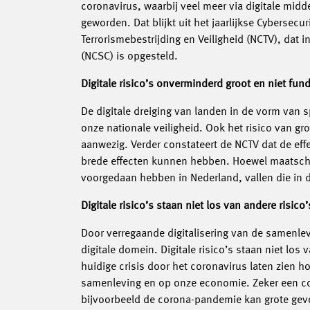
coronavirus, waarbij veel meer via digitale midd
geworden. Dat blijkt uit het jaarlijkse Cybersec
Terrorismebestrijding en Veiligheid (NCTV), dat
(NCSC) is opgesteld.
Digitale risico’s onverminderd groot en niet fu
De digitale dreiging van landen in de vorm van 
onze nationale veiligheid. Ook het risico van gr
aanwezig. Verder constateert de NCTV dat de eff
brede effecten kunnen hebben. Hoewel maatscha
voorgedaan hebben in Nederland, vallen die in de
Digitale risico’s staan niet los van andere risico’
Door verregaande digitalisering van de samenlevi
digitale domein. Digitale risico’s staan niet los 
huidige crisis door het coronavirus laten zien h
samenleving en op onze economie. Zeker een co
bijvoorbeeld de corona-pandemie kan grote gevo