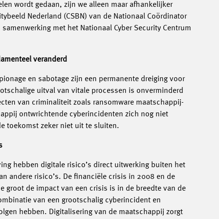
elen wordt gedaan, zijn we alleen maar afhankelijker
uritybeeld Nederland (CSBN) van de Nationaal Coördinator
 in samenwerking met het Nationaal Cyber Security Centrum
ndamenteel veranderd
spionage en sabotage zijn een permanente dreiging voor
ootschalige uitval van vitale processen is onverminderd
ecten van criminaliteit zoals ransomware maatschappij-
ppij ontwrichtende cyberincidenten zich nog niet
 toekomst zeker niet uit te sluiten.
s
ng hebben digitale risico’s direct uitwerking buiten het
van andere risico’s. De financiële crisis in 2008 en de
oe groot de impact van een crisis is in de breedte van de
mbinatie van een grootschalig cyberincident en
lgen hebben. Digitalisering van de maatschappij zorgt