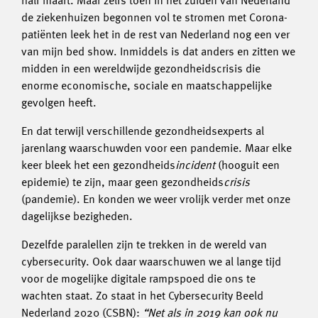
half maart. Maar zelfs toen in het zuiden van Nederland
de ziekenhuizen begonnen vol te stromen met Corona-
patiënten leek het in de rest van Nederland nog een ver
van mijn bed show. Inmiddels is dat anders en zitten we
midden in een wereldwijde gezondheidscrisis die
enorme economische, sociale en maatschappelijke
gevolgen heeft.
En dat terwijl verschillende gezondheidsexperts al
jarenlang waarschuwden voor een pandemie. Maar elke
keer bleek het een gezondheids
incident
(hooguit een
epidemie) te zijn, maar geen gezondheids
crisis
(pandemie). En konden we weer vrolijk verder met onze
dagelijkse bezigheden.
Dezelfde paralellen zijn te trekken in de wereld van
cybersecurity. Ook daar waarschuwen we al lange tijd
voor de mogelijke digitale rampspoed die ons te
wachten staat. Zo staat in het Cybersecurity Beeld
Nederland 2020 (CSBN):
“Net als in 2019 kan ook nu